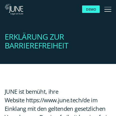
DEMO
WARUM JUNE
ERKLÄRUNG ZUR
LÖSUNGEN
BARRIEREFREIHEIT
PLATTFORM
KUNDEN
RESSOURCEN
JUNE ist bemüht, ihre
Website https://www.june.tech/de im
ÜBER UNS
Einklang mit den geltenden gesetzlichen